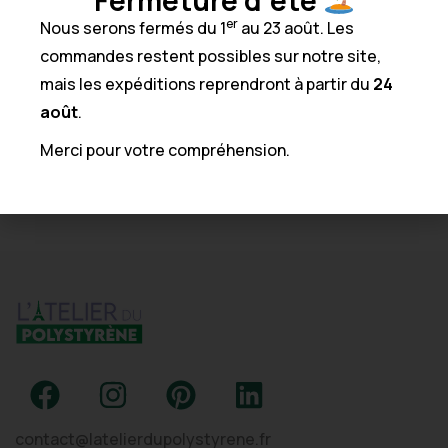
Fermeture d'été
Popularité
er
Nous serons fermés du 1
au 23 août. Les
Note moyenne
commandes restent possibles sur notre site,
mais les expéditions reprendront à partir du
24
Les plus récents
août
.
Prix ​​croissant
Merci pour votre compréhension.
Prix décroissant
contact@latelierdupolystyrene.fr