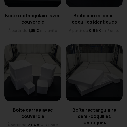
Boîte rectangulaire avec
Boîte carrée demi-
couvercle
coquilles identiques
À partir de
1,35
€
/ unité
À partir de
0,96
€
/ unité
HT
HT
Boîte carrée avec
Boîte rectangulaire
couvercle
demi-coquilles
identiques
À partir de
2,04
€
/ unité
HT