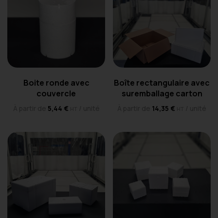
Boite ronde avec
Boîte rectangulaire avec
couvercle
suremballage carton
À partir de
5,44
€
/ unité
À partir de
14,35
€
/ unité
HT
HT