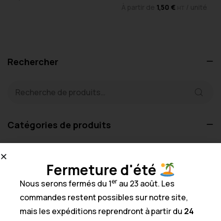
À partir de
1,50
€
/ unité
HT
Rechercher
Catégories de produits
Alimentaire
9
Fermeture d'été
Autres produits
6
er
Nous serons fermés du 1
au 23 août. Les
Bâtiment
5
commandes restent possibles sur notre site,
Blocs, cubes & plaques polystyrène
mais les expéditions reprendront à partir du
24
7