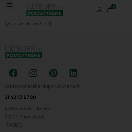
0
[yith_wcwl_wishlist]
contact@latelierdupolystyrene.fr
01 42 43 97 20
42 Boulevard Ornano
93200 Saint-Denis
FRANCE