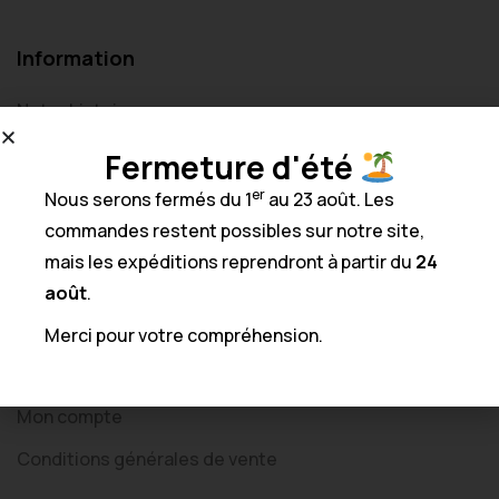
Information
Notre histoire
Créations sur mesure
Fermeture d'été
Nos réalisations
er
Nous serons fermés du 1
au 23 août. Les
commandes restent possibles sur notre site,
Contact
mais les expéditions reprendront à partir du
24
août
.
Liens utiles
Merci pour votre compréhension.
Boutique
Mon compte
Conditions générales de vente