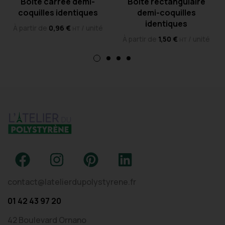
Boîte carrée demi-
Boîte rectangulaire
coquilles identiques
demi-coquilles
identiques
À partir de
0,96
€
/ unité
HT
À partir de
1,50
€
/ unité
HT
contact@latelierdupolystyrene.fr
01 42 43 97 20
42 Boulevard Ornano