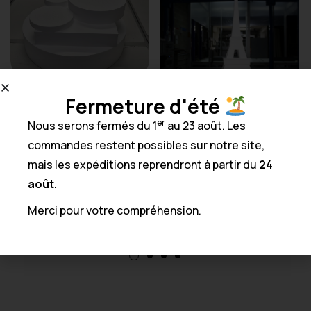
Socle polystyrène pour
Fermeture d'été
wedding cake à l’unité →
er
Nous serons fermés du 1
au 23 août. Les
jusqu’à 1.20 mètres de ø
Tour Eiffel en
et 60 cm d’épaisseur
commandes restent possibles sur notre site,
polystyrène → jusqu’à 2
mètres de hauteur
À partir de
0,45
€
mais les expéditions reprendront à partir du
24
HT
À partir de
70,50
€
août
.
HT
Merci pour votre compréhension.