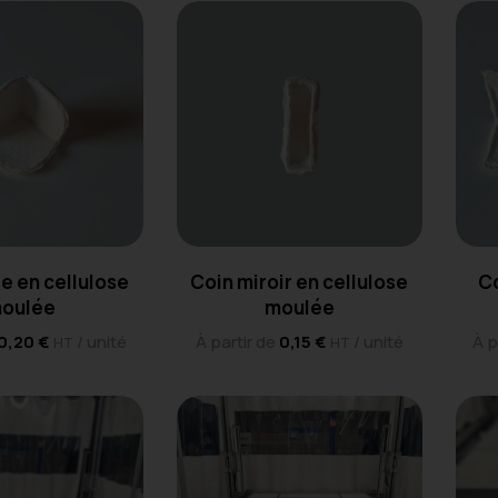
pe en cellulose
Coin miroir en cellulose
Co
oulée
moulée
0,20
€
/ unité
À partir de
0,15
€
/ unité
À p
HT
HT