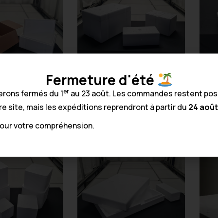
Fermeture d'été
tangulaire avec
Boîte rectangulaire avec
llage carton
couvercle
c
er
erons fermés du 1
au 23 août. Les commandes restent pos
14,35
€
/ unité
À partir de
1,35
€
/ unité
À p
HT
HT
re site, mais les expéditions reprendront à partir du
24 août
pour votre compréhension.