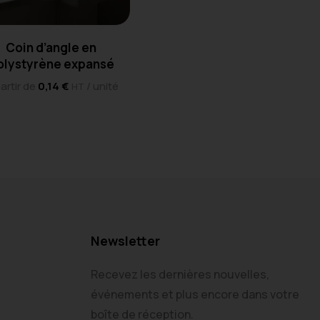
Coin d’angle en
olystyrène expansé
artir de
0,14
€
/ unité
HT
Newsletter
Recevez les dernières nouvelles,
événements et plus encore dans votre
boîte de réception.