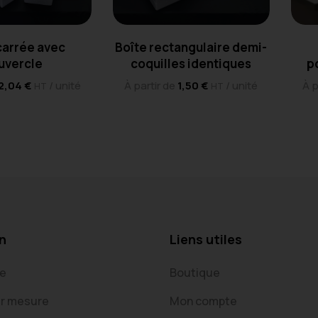
carrée avec
Boîte rectangulaire demi-
uvercle
coquilles identiques
p
2,04
€
/ unité
À partir de
1,50
€
/ unité
À p
HT
HT
n
Liens utiles
re
Boutique
ur mesure
Mon compte