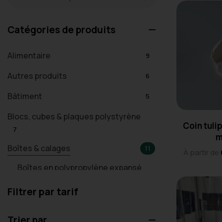
Catégories de produits
Alimentaire
9
Autres produits
6
Bâtiment
5
Blocs, cubes & plaques polystyrène
Coin tuli
7
m
Boîtes & calages
11
À partir de
Boîtes en polypropylène expansé
1
Filtrer par tarif
Boîtes en polystyrène expansé
6
Trier par
Calages
4