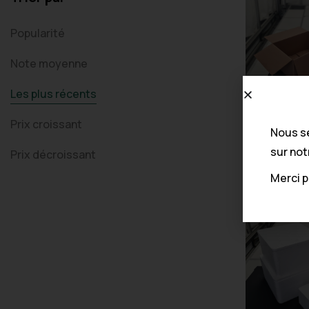
Décoration
28
Popularité
Note moyenne
Les plus récents
Boîte rec
Prix ​​croissant
suremba
Nous s
À partir de
sur not
Prix décroissant
Merci 