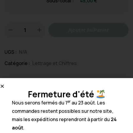
Sous-total :
45,00
€
Ajouter Au Panier
UGS :
N/A
Catégorie :
Lettrage et Chiffres
DESCRIPTION DU PRODUIT
Fermeture d'été
er
Nous serons fermés du 1
au 23 août. Les
commandes restent possibles sur notre site,
mais les expéditions reprendront à partir du
24
août
.