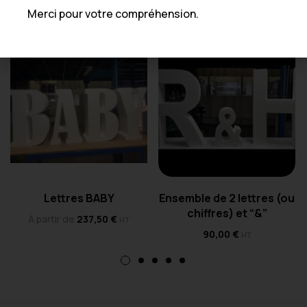
Produits Similaires
Merci pour votre compréhension.
Lettres BABY
Ensemble de 2 lettres (ou
chiffres) et “&”
À partir de
237,50
€
HT
90,00
€
HT