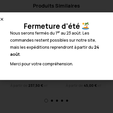
Produits Similaires
Fermeture d'été
er
Nous serons fermés du 1
au 23 août. Les
commandes restent possibles sur notre site,
mais les expéditions reprendront à partir du
24
août
.
Merci pour votre compréhension.
Lettres LOVE
Lettres et chiffre à l’unité
À partir de
237,50
€
À partir de
45,00
€
HT
HT